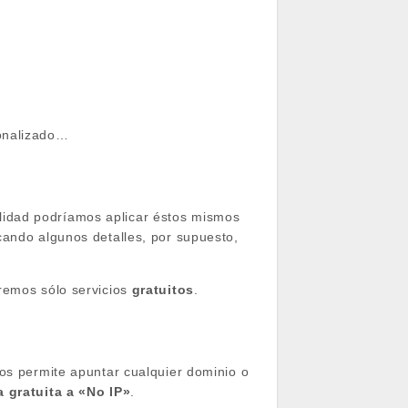
sonalizado…
alidad podríamos aplicar éstos mismos
cando algunos detalles, por supuesto,
aremos sólo servicios
gratuitos
.
nos permite apuntar cualquier dominio o
a gratuita a «No IP»
.