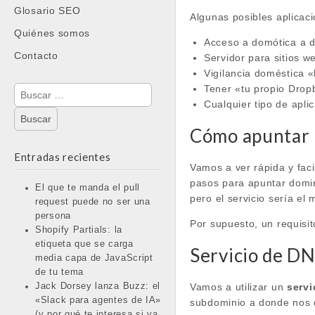
Glosario SEO
Algunas posibles aplicac
Quiénes somos
Acceso a domótica a d
Contacto
Servidor para sitios w
Vigilancia doméstica «
Tener «tu propio Drop
Buscar:
Cualquier tipo de apli
Cómo apuntar u
Entradas recientes
Vamos a ver rápida y fac
pasos para apuntar domin
El que te manda el pull
pero el servicio sería el
request puede no ser una
persona
Por supuesto, un requisi
Shopify Partials: la
etiqueta que se carga
Servicio de DN
media capa de JavaScript
de tu tema
Vamos a utilizar un
servi
Jack Dorsey lanza Buzz: el
«Slack para agentes de IA»
subdominio a donde nos d
(y por qué te interesa si ya