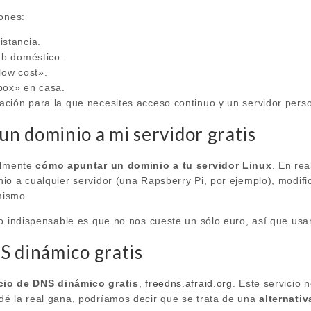
iones:
istancia.
eb doméstico.
low cost».
box» en casa.
cación para la que necesites acceso continuo y un servidor per
n dominio a mi servidor gratis
ilmente
cómo apuntar un dominio a tu servidor Linux
. En re
io a cualquier servidor (una Rapsberry Pi, por ejemplo), modifi
 mismo.
to indispensable es que no nos cueste un sólo euro, así que us
S dinámico gratis
cio de DNS dinámico gratis
,
freedns.afraid.org
. Este servicio 
é la real gana, podríamos decir que se trata de una
alternativ