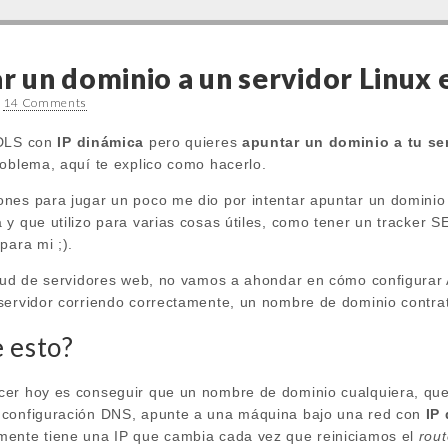
 un dominio a un servidor Linux 
•
14 Comments
ADLS con
IP dinámica
pero quieres
apuntar un dominio a tu se
roblema, aquí te explico como hacerlo.
nes para jugar un poco me dio por intentar apuntar un dominio
 y que utilizo para varias cosas útiles, como tener un tracker 
para mi ;).
itud de servidores web, no vamos a ahondar en cómo configurar
servidor corriendo correctamente, un nombre de dominio contrata
e esto?
cer hoy es conseguir que un nombre de dominio cualquiera, que
 configuración DNS, apunte a una máquina bajo una red con
IP
mente tiene una IP que cambia cada vez que reiniciamos el
rout