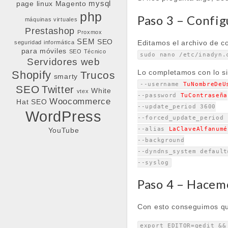
mysql
page
linux
Magento
php
Paso 3 – Conf
máquinas virtuales
Prestashop
Proxmox
SEM
SEO
Editamos el archivo de c
seguridad informática
para móviles
SEO Técnico
sudo nano /etc/inadyn.
Servidores web
Lo completamos con lo sig
Shopify
Trucos
smarty
--username
TuNombreDeU
SEO
Twitter
White
vtex
--password
TuContraseña
Woocommerce
Hat SEO
--update_period 3600
WordPress
--forced_update_period 
--alias
LaClaveAlfanumé
YouTube
--background
--dyndns_system default
--syslog
Paso 4 – Hacemo
Con esto conseguimos que
export EDITOR=gedit &&