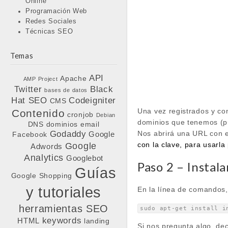
Online
Programación Web
Redes Sociales
Técnicas SEO
Temas
API
Apache
AMP Project
Twitter
Black
bases de datos
Hat SEO
Codeigniter
CMS
Una vez registrados y co
Contenido
cronjob
Debian
dominios que tenemos (p
DNS
dominios
email
Nos abrirá una URL con e
Godaddy
Google
Facebook
con la clave, para usarla
Google
Adwords
Analytics
Googlebot
Paso 2 – Insta
Guías
Google Shopping
y tutoriales
En la línea de comandos,
herramientas SEO
sudo apt-get install i
keywords
HTML
landing
Si nos pregunta algo, d