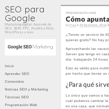
SEO para
PROGRAMACIÓN WEB
Google
Cómo apuntar
Marketing digital: Aprende de
by
fruiz
•
29 diciembre, 2014
SEO, SEM, PPC, Analítica Web,
WordPress y más
¿Tienes un servicio de 
quieres gratis? No hay p
Aprovechando las vacacio
Server que tengo en casa
día- trabajando 24 horas 
Main
Skip
Inicio
Esto es válido para mult
menu
to
por hecho que tienes un 
Aprender SEO
content
Contenidos
¿Para qué sirv
Noticias SEO y Márketing
Lo único que vamos a ha
Técnicas SEO
cuál podamos cambiar la
Programación Web
en una casa, que normal