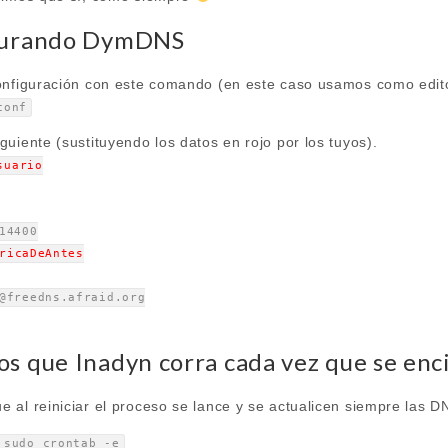
igurando DymDNS
onfiguración con este comando (en este caso usamos como edit
conf
uiente (sustituyendo los datos en rojo por los tuyos).
suario
14400
ricaDeAntes
@freedns.afraid.org
s que Inadyn corra cada vez que se enci
 al reiniciar el proceso se lance y se actualicen siempre las D
 sudo crontab -e