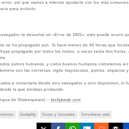
n error, así que vamos a intentar ayudarte con los más comunes
rio para incluirlo.
 navegador te devuelve un «Error de DNS», esto puede ocurrir po
no se ha propagado aún. Si hace menos de 48 horas que hiciste
 haya propagado por todos los nodos, a veces tarda dos horas,
rte.
 Todos somos humanos, y como buenos humanos cometemos erro
ominio son las correctas, vigila mayúsculas, puntos, espacios 
eba a conectarte desde otro navegador u otro dispositivo, si f
desde la que estabas probando.
lengua de Shakespeare) –
techjawab.com
ominios
Godaddy
Guías y tutoriales
Servidores web