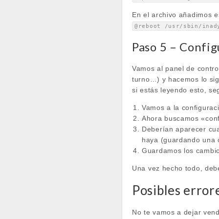
En el archivo añadimos est
@reboot /usr/sbin/inad
Paso 5 – Confi
Vamos al panel de contro
turno…) y hacemos lo sig
si estás leyendo esto, s
Vamos a la configurac
Ahora buscamos «conf
Deberían aparecer cua
haya (guardando una co
Guardamos los cambios
Una vez hecho todo, debe
Posibles error
No te vamos a dejar vend