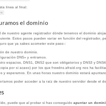
a línea al final:
yn
guramos el dominio
l de nuestro agente registrador dónde tenemos el dominio aloja
uiente. Estos pasos pueden variar en función del registrador, p
eguro que ya sabes acometer este paso-:
ión de nuestro dominio.
iguración DNS» y entramos.
tro espacios, DNS1, DNS2 que son obligatorios y DNS3 y DNS4 
pia por si acaso) por los que freedns.afraid.org nos ha facilit
 y esperamos. En unas horas nuestro dominio estará apuntando
ríamos poder acceder a la raíz de nuestro servidor desde el d
es
ido, puede que al probar si has conseguido
apuntar un domini