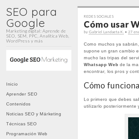
SEO para
REDES SOCIALES
Google
Cómo usar W
Marketing digital: Aprende de
by
Gabriel Landaeta K.
•
27 en
SEO, SEM, PPC, Analítica Web,
WordPress y más
Como muchos ya sabrán, 
supone un gran cambio en
mucho las tripas del ser
Whatsapp Web
de la man
encontrar, los pros y con
Main
Cómo funcion
Skip
Inicio
menu
to
Aprender SEO
content
Lo primero que debes sab
Contenidos
utilizarlo posteriormente 
Noticias SEO y Márketing
Técnicas SEO
Programación Web