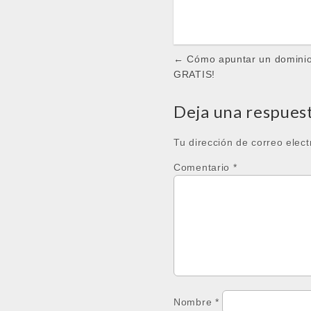
Post
← Cómo apuntar un dominio 
navigation
GRATIS!
Deja una respues
Tu dirección de correo elect
Comentario
*
Nombre
*