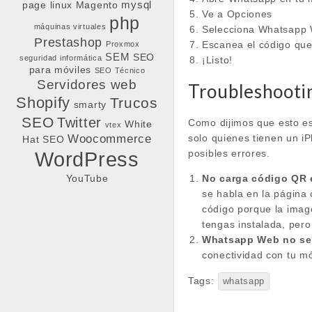
mysql
page
linux
Magento
Ve a Opciones
php
máquinas virtuales
Selecciona Whatsapp
Prestashop
Escanea el código que
Proxmox
SEM
SEO
seguridad informática
¡Listo!
para móviles
SEO Técnico
Servidores web
Troubleshooti
Shopify
Trucos
smarty
SEO
Twitter
Como dijimos que esto es
White
vtex
solo quienes tienen un i
Woocommerce
Hat SEO
posibles errores.
WordPress
No carga código QR
YouTube
se habla en la página
código porque la imag
tengas instalada, pero
Whatsapp Web no se
conectividad con tu m
Tags:
whatsapp