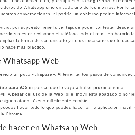
 este funcionamiento es, por supuesto, la
seguridad
. Al manten
vidores de Whatsapp sino en cada uno de los móviles. Por lo tan
uestras conversaciones, ni podría un gobierno pedirle informa
vicio, por supuesto tiene la ventaja de poder contestar desde 
erlo sin estar revisando el teléfono todo el rato…en horario la
mpliar la forma de comunicarte y no es necesario que te descar
 lo hace más práctico.
de Whatsapp Web
ervicio un poco «chapuza». Al tener tantos pasos de comunicació
eb para iOS
ni parece que lo vaya a haber próximamente.
il. A pesar del uso de la Web, si el móvil está apagado o no tie
 sigues atado. Y esto difícilmente cambie.
 puedes hacer todo lo que puedes hacer en la aplicación móvil re
gle Chrome
de hacer en Whatsapp Web