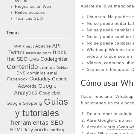
Online
Aparte de lo ya mencion
Programación Web
Redes Sociales
Usuarios: No pueden s
Técnicas SEO
No se puede editar la f
No se puede cambiar 
Temas
No se puede cambiar l
No se puede cambiar 
API
Apache
AMP Project
Whatsapp Web no funcio
Twitter
Black
bases de datos
vídeo o lo que sea en
Hat SEO
Codeigniter
CMS
Vídeos, contactos ubi
Contenido
cronjob
Debian
Silenciar o bloquear: 
DNS
dominios
email
Godaddy
Google
Facebook
Cómo usar Wh
Google
Adwords
Analytics
Googlebot
Hacer funcionar Whatsapp 
Guías
funcionando en muy poco
Google Shopping
y tutoriales
Debes tener instalada 
Abre Google Chrome. S
herramientas SEO
Accede a
http://web.
keywords
HTML
landing
Abre Whatsapp en tu 