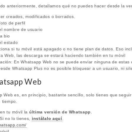
ado anteriormente, detallamos qué no puedes hacer desde la v
er creados, modificados o borrados.
oto de perfil
el nombre de usuario
a bio
el estado
na si tu móvil está apagado o no tiene plan de datos. Eso inclu
 la Web, las descarga se estará haciendo también en tu móvil
cación: En Whatsapp Web no se puede enviar ninguna de estas c
Desde Whatsapp Plus no es posible bloquear a un usuario, ni sil
atsapp Web
Web es, en principio, bastante sencillo, solo tienes que seguir
 tiempo.
en tu móvil la
última versión de Whatsapp
.
i no lo tienes,
instálalo aquí
.
whatsapp.com/
móvil