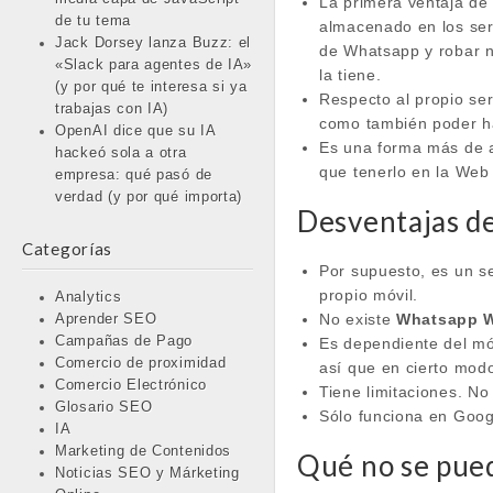
La primera ventaja de
de tu tema
almacenado en los ser
Jack Dorsey lanza Buzz: el
de Whatsapp y robar n
«Slack para agentes de IA»
la tiene.
(y por qué te interesa si ya
Respecto al propio ser
trabajas con IA)
como también poder hac
OpenAI dice que su IA
Es una forma más de a
hackeó sola a otra
que tenerlo en la Web
empresa: qué pasó de
verdad (y por qué importa)
Desventajas 
Categorías
Por supuesto, es un s
propio móvil.
Analytics
No existe
Whatsapp W
Aprender SEO
Campañas de Pago
Es dependiente del móv
Comercio de proximidad
así que en cierto modo
Comercio Electrónico
Tiene limitaciones. No
Glosario SEO
Sólo funciona en Goo
IA
Marketing de Contenidos
Qué no se pue
Noticias SEO y Márketing