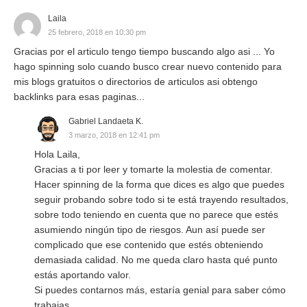
Laila
25 febrero, 2018 en 10:30 pm
Gracias por el articulo tengo tiempo buscando algo asi ... Yo
hago spinning solo cuando busco crear nuevo contenido para
mis blogs gratuitos o directorios de articulos asi obtengo
backlinks para esas paginas...
Gabriel Landaeta K.
3 marzo, 2018 en 12:41 pm
Hola Laila,
Gracias a ti por leer y tomarte la molestia de comentar.
Hacer spinning de la forma que dices es algo que puedes
seguir probando sobre todo si te está trayendo resultados,
sobre todo teniendo en cuenta que no parece que estés
asumiendo ningún tipo de riesgos. Aun así puede ser
complicado que ese contenido que estés obteniendo
demasiada calidad. No me queda claro hasta qué punto
estás aportando valor.
Si puedes contarnos más, estaría genial para saber cómo
trabajas.