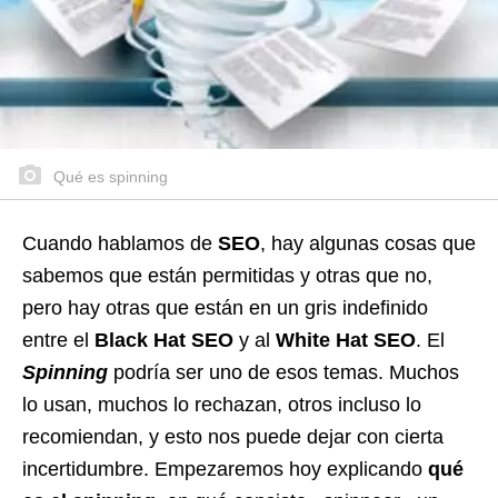
Qué es spinning
Cuando hablamos de
SEO
, hay algunas cosas que
sabemos que están permitidas y otras que no,
pero hay otras que están en un gris indefinido
entre el
Black Hat SEO
y al
White Hat SEO
. El
Spinning
podría ser uno de esos temas. Muchos
lo usan, muchos lo rechazan, otros incluso lo
recomiendan, y esto nos puede dejar con cierta
incertidumbre. Empezaremos hoy explicando
qué