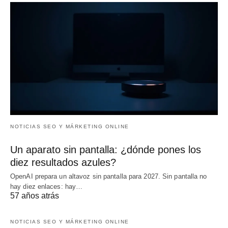
NOTICIAS SEO Y MÁRKETING ONLINE
Un aparato sin pantalla: ¿dónde pones los
diez resultados azules?
OpenAI prepara un altavoz sin pantalla para 2027. Sin pantalla no
hay diez enlaces: hay…
57 años atrás
NOTICIAS SEO Y MÁRKETING ONLINE