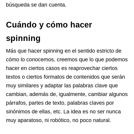
búsqueda se dan cuenta.
Cuándo y cómo hacer
spinning
Más que hacer spinning en el sentido estricto de
cómo lo conocemos, creemos que lo que podemos
hacer en ciertos casos es reaprovechar ciertos
textos o ciertos formatos de contenidos que serán
muy similares y adaptar las palabras clave que
cambian, además de, igualmente, cambiar algunos
párrafos, partes de texto, palabras claves por
sinónimos de ellas, etc. La idea es no ser nunca
muy aparatoso, ni robótico, no poco natural.