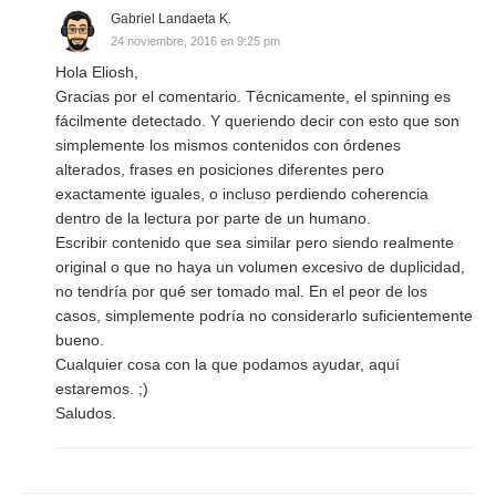
Gabriel Landaeta K.
24 noviembre, 2016 en 9:25 pm
Hola Eliosh,
Gracias por el comentario. Técnicamente, el spinning es
fácilmente detectado. Y queriendo decir con esto que son
simplemente los mismos contenidos con órdenes
alterados, frases en posiciones diferentes pero
exactamente iguales, o incluso perdiendo coherencia
dentro de la lectura por parte de un humano.
Escribir contenido que sea similar pero siendo realmente
original o que no haya un volumen excesivo de duplicidad,
no tendría por qué ser tomado mal. En el peor de los
casos, simplemente podría no considerarlo suficientemente
bueno.
Cualquier cosa con la que podamos ayudar, aquí
estaremos. ;)
Saludos.