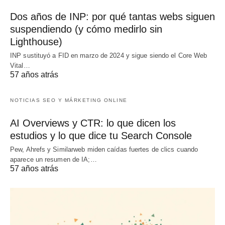
Dos años de INP: por qué tantas webs siguen
suspendiendo (y cómo medirlo sin
Lighthouse)
INP sustituyó a FID en marzo de 2024 y sigue siendo el Core Web
Vital…
57 años atrás
NOTICIAS SEO Y MÁRKETING ONLINE
AI Overviews y CTR: lo que dicen los
estudios y lo que dice tu Search Console
Pew, Ahrefs y Similarweb miden caídas fuertes de clics cuando
aparece un resumen de IA;…
57 años atrás