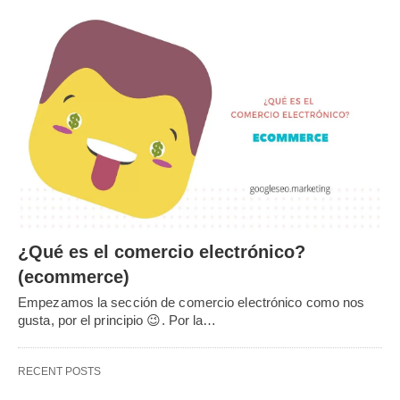
¿Qué es el comercio electrónico?
(ecommerce)
Empezamos la sección de comercio electrónico como nos
gusta, por el principio 😉. Por la…
RECENT POSTS