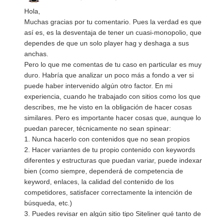
Hola,
Muchas gracias por tu comentario. Pues la verdad es que
así es, es la desventaja de tener un cuasi-monopolio, que
dependes de que un solo player hag y deshaga a sus
anchas.
Pero lo que me comentas de tu caso en particular es muy
duro. Habría que analizar un poco más a fondo a ver si
puede haber intervenido algún otro factor. En mi
experiencia, cuando he trabajado con sitios como los que
describes, me he visto en la obligación de hacer cosas
similares. Pero es importante hacer cosas que, aunque lo
puedan parecer, técnicamente no sean spinear:
1. Nunca hacerlo con contenidos que no sean propios
2. Hacer variantes de tu propio contenido con keywords
diferentes y estructuras que puedan variar, puede indexar
bien (como siempre, dependerá de competencia de
keyword, enlaces, la calidad del contenido de los
competidores, satisfacer correctamente la intención de
búsqueda, etc.)
3. Puedes revisar en algún sitio tipo Siteliner qué tanto de