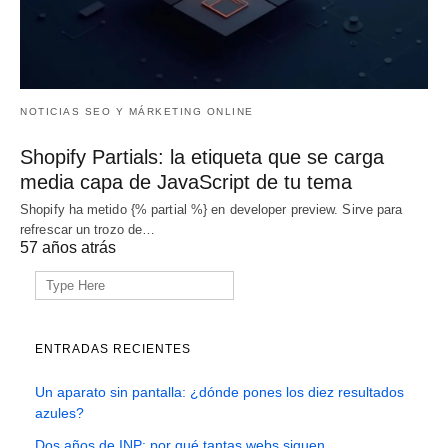
NOTICIAS SEO Y MÁRKETING ONLINE
Shopify Partials: la etiqueta que se carga
media capa de JavaScript de tu tema
Shopify ha metido {% partial %} en developer preview. Sirve para
refrescar un trozo de…
57 años atrás
Buscar:
ENTRADAS RECIENTES
Un aparato sin pantalla: ¿dónde pones los diez resultados
azules?
Dos años de INP: por qué tantas webs siguen