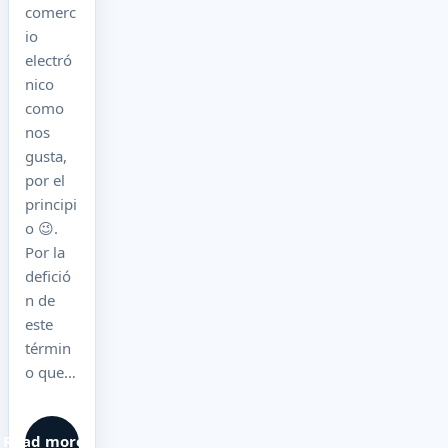
comerc
io
electró
nico
como
nos
gusta,
por el
principi
o 😉.
Por la
defició
n de
este
términ
o que…
Read more