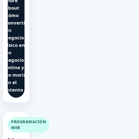
more
about
Cómo
convertir
mi
negocio
físico en
un
negocio
online y
no morir
en el
intento
PROGRAMACIÓN
WEB