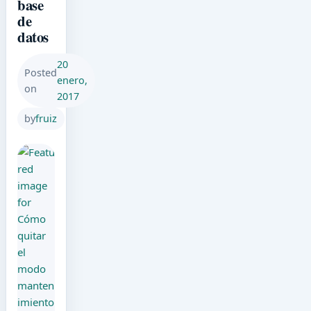
base
de
datos
20
Posted
enero,
on
2017
by
fruiz