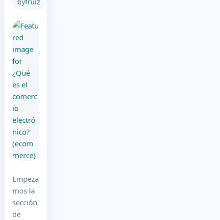
by
fruiz
Empeza
mos la
sección
de