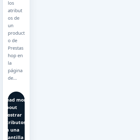
los
atribut
os de
un
product
o de
Prestas
hop en
la
página
de…
Read more
about
Mostrar
Atributos
en una
plantilla