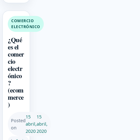
COMERCIO
ELECTRÓNICO
¿Qué
es el
comer
cio
electr
ónico
?
(ecom
merce
)
15
15
Posted
abril,
abril,
on
2020
2020