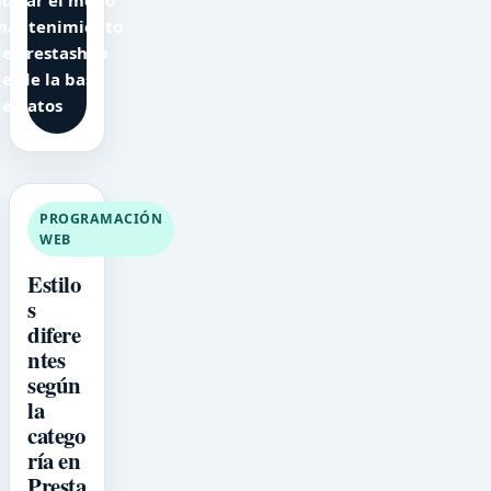
quitar el modo
mantenimiento
de Prestashop
esde la base
de datos
PROGRAMACIÓN
WEB
Estilo
s
difere
ntes
según
la
catego
ría en
Presta