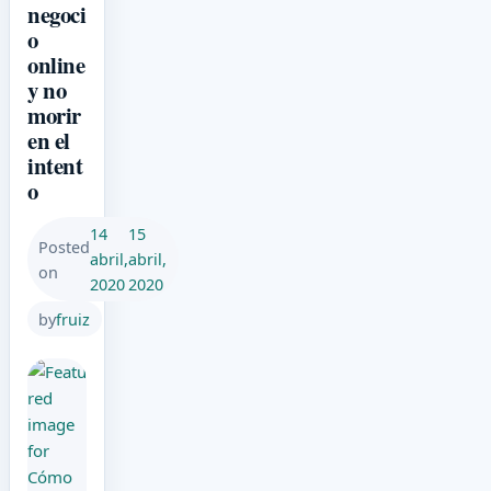
negoci
o
online
y no
morir
en el
intent
o
14
15
Posted
abril,
abril,
on
2020
2020
by
fruiz