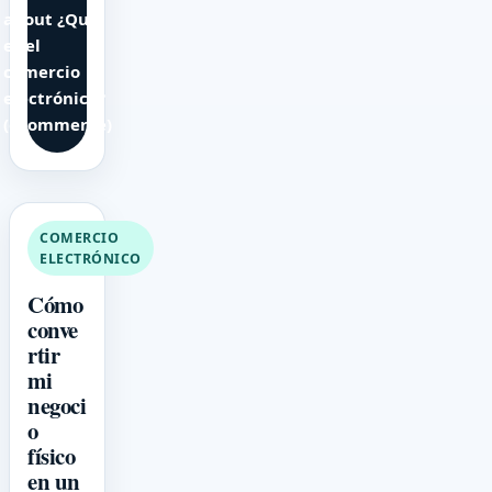
about ¿Qué
es el
comercio
electrónico?
(ecommerce)
COMERCIO
ELECTRÓNICO
Cómo
conve
rtir
mi
negoci
o
físico
en un