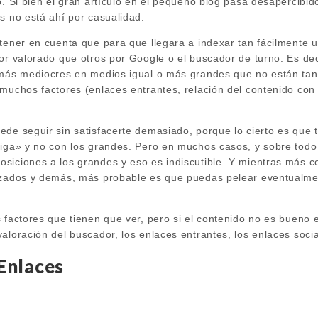
o. Si bien el gran artículo en el pequeño blog pasa desapercibi
s no está ahí por casualidad.
 tener en cuenta que para que llegara a indexar tan fácilmente 
jor valorado que otros por Google o el buscador de turno. Es de
 más mediocres en medios igual o más grandes que no están tan 
 muchos factores (enlaces entrantes, relación del contenido con
ede seguir sin satisfacerte demasiado, porque lo cierto es que
liga» y no con los grandes. Pero en muchos casos, y sobre tod
siciones a los grandes y eso es indiscutible. Y mientras más c
azados y demás, más probable es que puedas pelear eventualme
 factores que tienen que ver, pero si el contenido no es bueno e
aloración del buscador, los enlaces entrantes, los enlaces socia
Enlaces