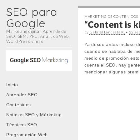
SEO para
MARKETING DE CONTENIDOS
Google
“Content is k
Marketing digital: Aprende de
by
Gabriel Landaeta K.
•
22 se
SEO, SEM, PPC, Analítica Web,
WordPress y más
Ya desde antes incluso de
cuando se hablaba de med
medio de promoción esto 
cuenta el SEO, hay gente
mencionar algunas premi
Main
Skip
Inicio
menu
to
Aprender SEO
content
Contenidos
Noticias SEO y Márketing
Técnicas SEO
Programación Web