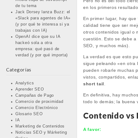
Pero no es del todo ciert
de tu tema
en los primeros resultado
Jack Dorsey lanza Buzz: el
En primer lugar, hay que
«Slack para agentes de IA»
(y por qué te interesa si ya
calidad tiene que ser me
trabajas con IA)
otros contenidos igual o
OpenAI dice que su IA
cuestión. Esto se debe a
hackeó sola a otra
SEO, y muchos más).
empresa: qué pasó de
verdad (y por qué importa)
La verdad es que esto pu
sigue peleando «en otra 
Categorías
pueden robarle muchas po
vistos, compartidos, enl
Analytics
short tail
.
Aprender SEO
En definitiva, hay muchos
Campañas de Pago
todo lo demás; la buena v
Comercio de proximidad
Comercio Electrónico
Contenido vs 
Glosario SEO
IA
Marketing de Contenidos
A favor:
Noticias SEO y Márketing