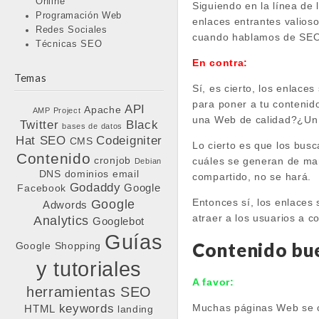
Online
Siguiendo en la línea de
Programación Web
enlaces entrantes valioso
Redes Sociales
cuando hablamos de SEO,
Técnicas SEO
En contra:
Temas
Sí, es cierto, los enlac
para poner a tu contenid
API
Apache
AMP Project
una Web de calidad?¿Un 
Twitter
Black
bases de datos
Hat SEO
Codeigniter
CMS
Lo cierto es que los bus
Contenido
cuáles se generan de man
cronjob
Debian
DNS
dominios
email
compartido, no se hará.
Godaddy
Google
Facebook
Entonces sí, los enlaces
Google
Adwords
atraer a los usuarios a co
Analytics
Googlebot
Guías
Contenido bue
Google Shopping
y tutoriales
A favor:
herramientas SEO
Muchas páginas Web se ce
keywords
HTML
landing