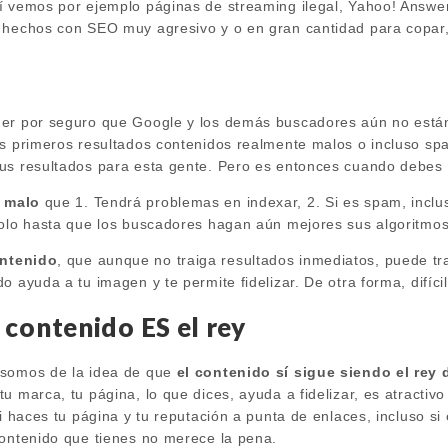
í vemos por ejemplo páginas de streaming ilegal, Yahoo! Answer
 hechos con SEO muy agresivo y o en gran cantidad para copar,
er por seguro que Google y los demás buscadores aún no están
os primeros resultados contenidos realmente malos o incluso spa
us resultados para esta gente. Pero es entonces cuando debes
 malo
que 1. Tendrá problemas en indexar, 2. Si es spam, inclus
solo hasta que los buscadores hagan aún mejores sus algoritmos
ntenido
, que aunque no traiga resultados inmediatos, puede tra
o ayuda a tu imagen y te permite fidelizar. De otra forma, difíci
 contenido ES el rey
 somos de la idea de que
el contenido sí sigue siendo el rey
u marca, tu página, lo que dices, ayuda a fidelizar, es atractivo 
Si haces tu página y tu reputación a punta de enlaces, incluso si
contenido que tienes no merece la pena.