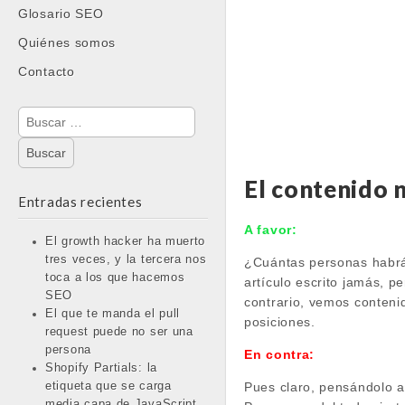
Glosario SEO
Quiénes somos
Contacto
Buscar:
El contenido 
Entradas recientes
A favor:
El growth hacker ha muerto
tres veces, y la tercera nos
¿Cuántas personas habrán
toca a los que hacemos
artículo escrito jamás, 
SEO
contrario, vemos conteni
El que te manda el pull
posiciones.
request puede no ser una
persona
En contra:
Shopify Partials: la
Pues claro, pensándolo a
etiqueta que se carga
media capa de JavaScript