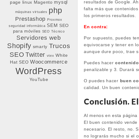
resultados de Google. Ah
mysql
page
linux
Magento
php
falta más que contenidos
máquinas virtuales
los primeros resultados.
Prestashop
Proxmox
SEM
SEO
seguridad informática
En contra:
para móviles
SEO Técnico
Servidores web
Por supuesto, puedes ten
Shopify
equivocarse y tener en l
Trucos
smarty
aunque dure poco, trae s
SEO
Twitter
White
vtex
Woocommerce
Hat SEO
Puedes hacer
contenido
WordPress
penalizable y 3. Durará 
YouTube
O puedes hacer
buen co
calidad. Un buen contenid
Conclusión. El
Al menos en esta página
El buen contenido vende t
necesario. El resto, no. 
no lograrás mucho si el 